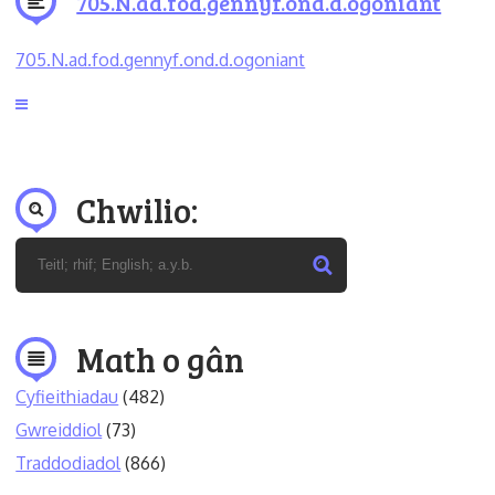
705.N.ad.fod.gennyf.ond.d.ogoniant
705.N.ad.fod.gennyf.ond.d.ogoniant
Chwilio:
Math o gân
Cyfieithiadau
(482)
Gwreiddiol
(73)
Traddodiadol
(866)