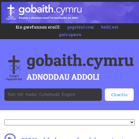
Ein gwefannau eraill:
ysgolsul.com
beibl.net
gair.cymru