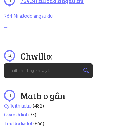
764.Ni.allodd.angau.du
764.Ni.allodd.angau.du
Chwilio:
Math o gân
Cyfieithiadau
(482)
Gwreiddiol
(73)
Traddodiadol
(866)