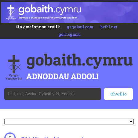
Ein gwefannau eraill:
ysgolsul.com
beibl.net
gair.cymru