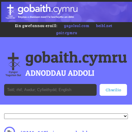
Ein gwefannau eraill:
ysgolsul.com
beibl.net
gair.cymru