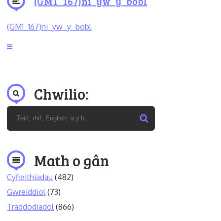
(GM1_167)ni_yw_y_bobl
(GM1_167)ni_yw_y_bobl
Chwilio:
Math o gân
Cyfieithiadau
(482)
Gwreiddiol
(73)
Traddodiadol
(866)