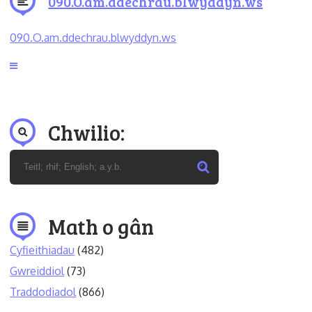
090.O.am.ddechrau.blwyddyn.ws
090.O.am.ddechrau.blwyddyn.ws
Chwilio:
Math o gân
Cyfieithiadau
(482)
Gwreiddiol
(73)
Traddodiadol
(866)