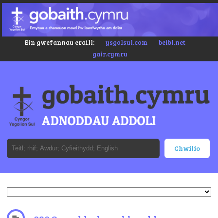
Ein gwefannau eraill:
ysgolsul.com
beibl.net
gair.cymru