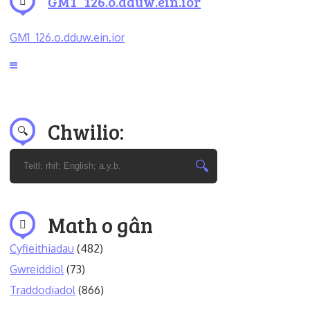
GM1_126.o.dduw.ein.ior
GM1_126.o.dduw.ein.ior
Chwilio:
Math o gân
Cyfieithiadau
(482)
Gwreiddiol
(73)
Traddodiadol
(866)