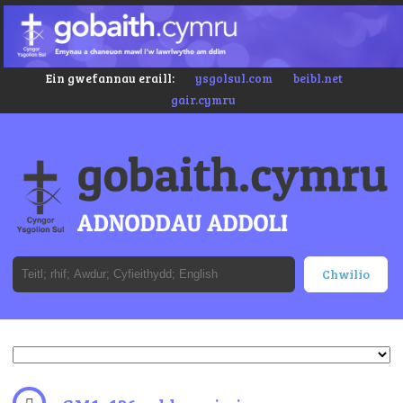
Ein gwefannau eraill:
ysgolsul.com
beibl.net
gair.cymru