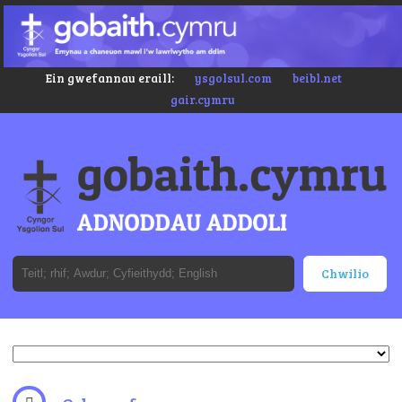
Ein gwefannau eraill:
ysgolsul.com
beibl.net
gair.cymru