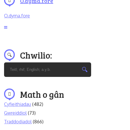
O.dyma.fore
O.dyma.fore
Chwilio:
Math o gân
Cyfieithiadau
(482)
Gwreiddiol
(73)
Traddodiadol
(866)