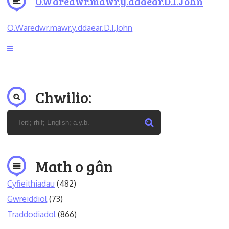
O.Waredwr.mawr.y.ddaear.D.I.John
O.Waredwr.mawr.y.ddaear.D.I.John
Chwilio:
Math o gân
Cyfieithiadau
(482)
Gwreiddiol
(73)
Traddodiadol
(866)