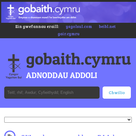
Ein gwefannau eraill:
ysgolsul.com
beibl.net
gair.cymru