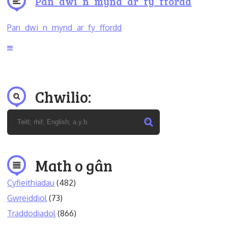
Pan_dwi_n_mynd_ar_fy_ffordd
Pan_dwi_n_mynd_ar_fy_ffordd
Chwilio:
Math o gân
Cyfieithiadau
(482)
Gwreiddiol
(73)
Traddodiadol
(866)