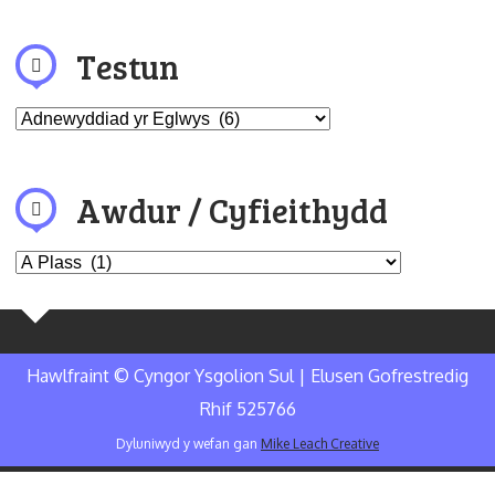
Testun
Awdur / Cyfieithydd
Hawlfraint © Cyngor Ysgolion Sul | Elusen Gofrestredig
Rhif 525766
Dyluniwyd y wefan gan
Mike Leach Creative