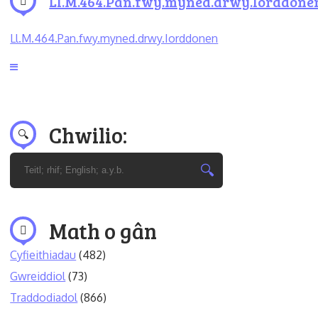
Ll.M.464.Pan.fwy.myned.drwy.Iorddone
Ll.M.464.Pan.fwy.myned.drwy.Iorddonen
Chwilio:
Math o gân
Cyfieithiadau
(482)
Gwreiddiol
(73)
Traddodiadol
(866)