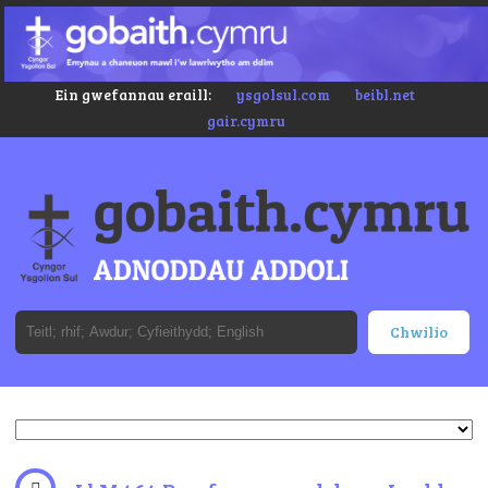
Ein gwefannau eraill:
ysgolsul.com
beibl.net
gair.cymru