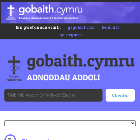
Ein gwefannau eraill:
ysgolsul.com
beibl.net
gair.cymru