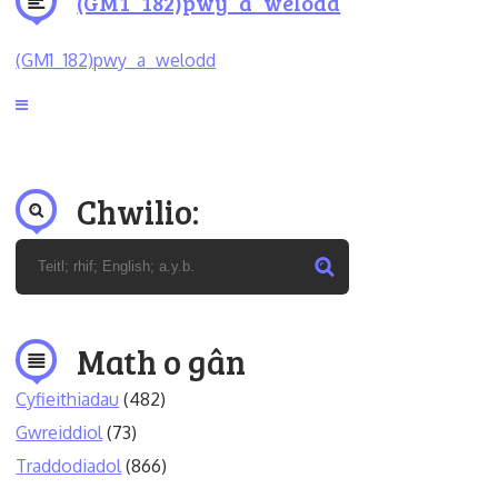
(GM1_182)pwy_a_welodd
(GM1_182)pwy_a_welodd
Chwilio:
Math o gân
Cyfieithiadau
(482)
Gwreiddiol
(73)
Traddodiadol
(866)