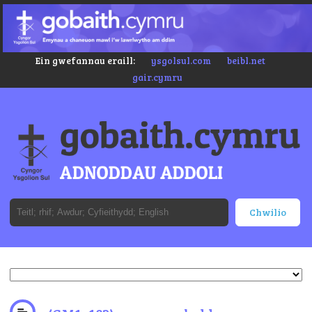
Ein gwefannau eraill:
ysgolsul.com
beibl.net
gair.cymru