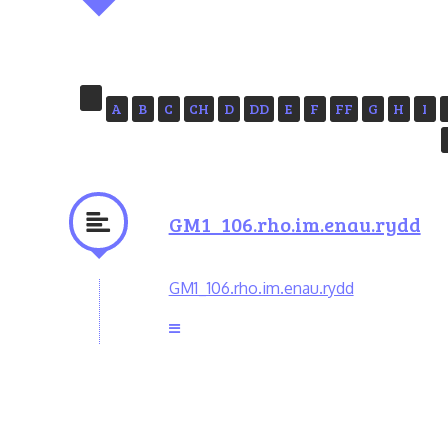
A
B
C
CH
D
DD
E
F
FF
G
H
I
GM1_106.rho.im.enau.rydd
GM1_106.rho.im.enau.rydd