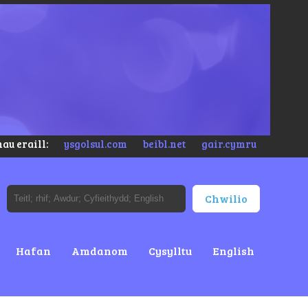
au eraill:
ysgolsul.com
beibl.net
gair.cymru
Hafan
Amdanom
Cysylltu
English