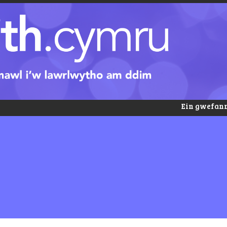
Ein gwefann