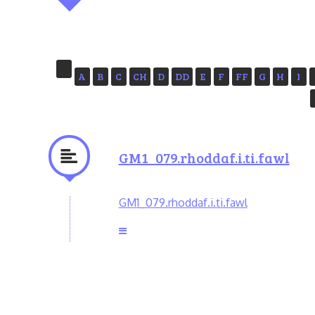
A
B
C
CH
D
DD
E
F
FF
G
H
I
GM1_079.rhoddaf.i.ti.fawl
GM1_079.rhoddaf.i.ti.fawl