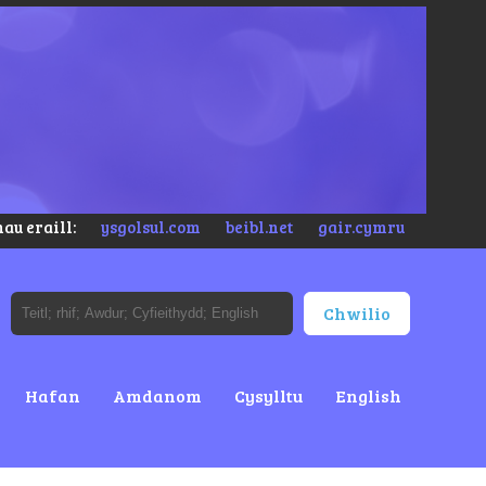
au eraill:
ysgolsul.com
beibl.net
gair.cymru
Hafan
Amdanom
Cysylltu
English