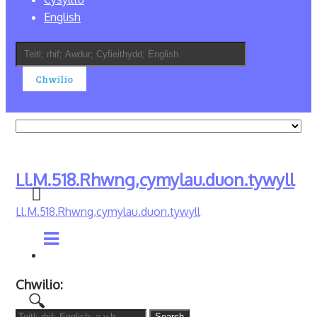
English
Ll.M.518.Rhwng,cymylau.duon.tywyll
Ll.M.518.Rhwng,cymylau.duon.tywyll
Chwilio:
Search