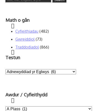
for:
Math o gân
Cyfieithiadau
(482)
Gwreiddiol
(73)
Traddodiadol
(866)
Testun
Awdur / Cyfieithydd