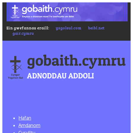
Ein gwefannau eraill:
ysgolsul.com
beibl.net
gair.cymru
Hafan
Amdanom
Cysylltu