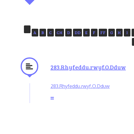
A
B
C
CH
D
DD
E
F
FF
G
H
I
283.Rhyfeddu.rwyf.O.Dduw
283.Rhyfeddu.rwyf.O.Dduw