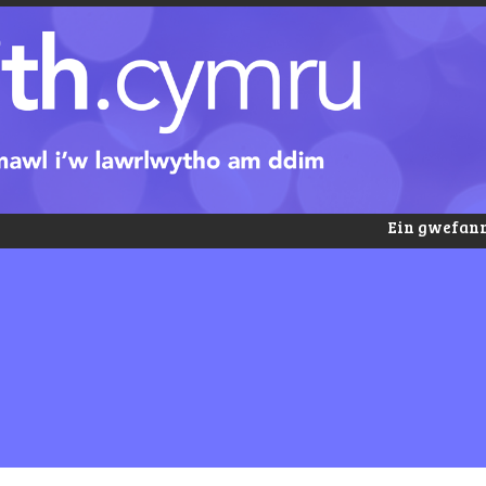
Ein gwefann