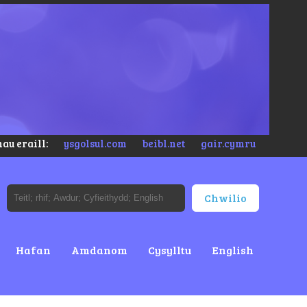
au eraill:
ysgolsul.com
beibl.net
gair.cymru
Hafan
Amdanom
Cysylltu
English