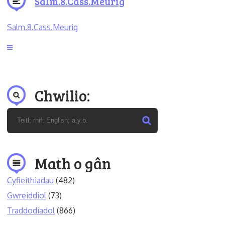
Salm.8.Cass.Meurig
Salm.8.Cass.Meurig
Chwilio:
Math o gân
Cyfieithiadau
(482)
Gwreiddiol
(73)
Traddodiadol
(866)