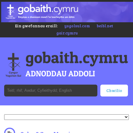
Ein gwefannau eraill:
ysgolsul.com
beibl.net
gair.cymru