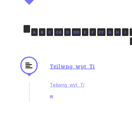
A
B
C
CH
D
DD
E
F
FF
G
H
I
Teilwng_wyt_Ti
Teilwng_wyt_Ti