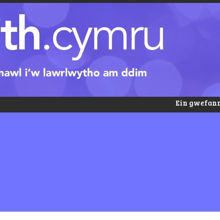
Ein gwefann