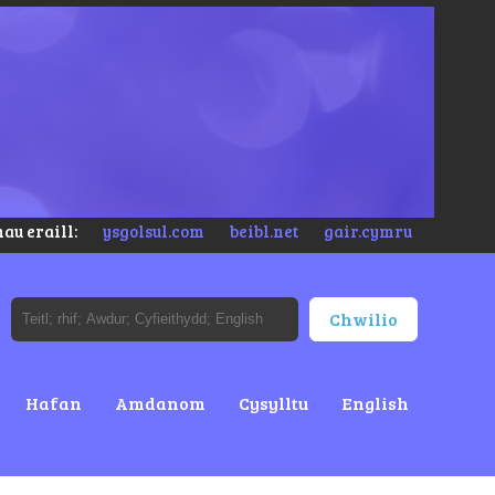
au eraill:
ysgolsul.com
beibl.net
gair.cymru
Hafan
Amdanom
Cysylltu
English