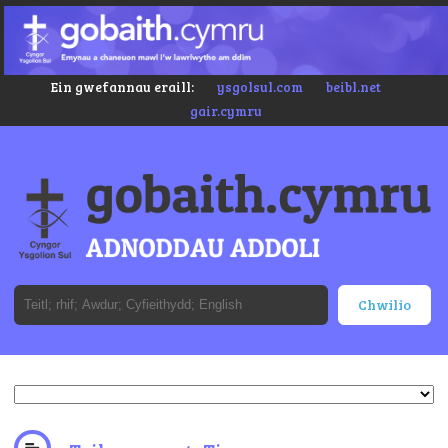
Ein gwefannau eraill:
ysgolsul.com
beibl.net
gair.cymru