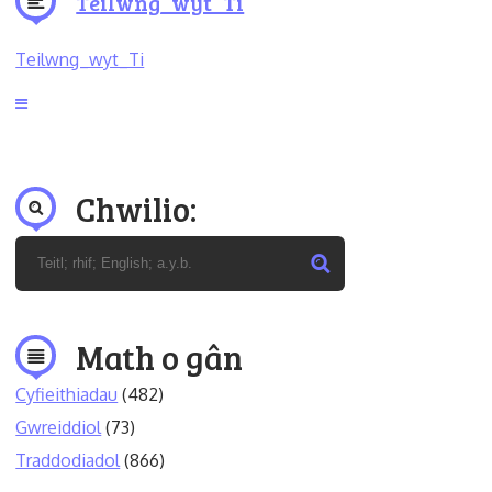
Teilwng_wyt_Ti
Teilwng_wyt_Ti
Chwilio:
Math o gân
Cyfieithiadau
(482)
Gwreiddiol
(73)
Traddodiadol
(866)