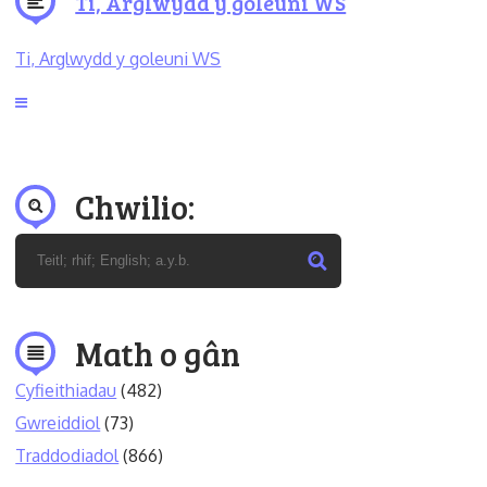
Ti, Arglwydd y goleuni WS
Ti, Arglwydd y goleuni WS
Chwilio:
Math o gân
Cyfieithiadau
(482)
Gwreiddiol
(73)
Traddodiadol
(866)