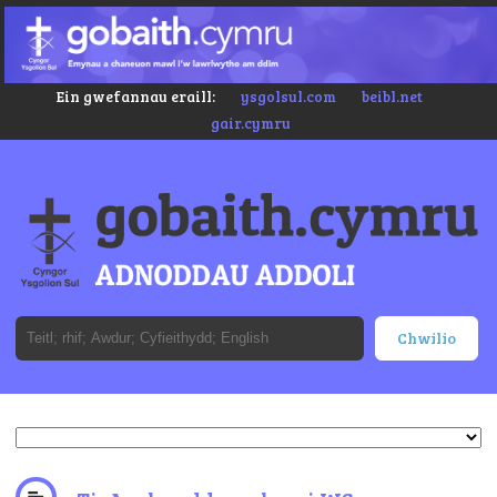
Ein gwefannau eraill:
ysgolsul.com
beibl.net
gair.cymru