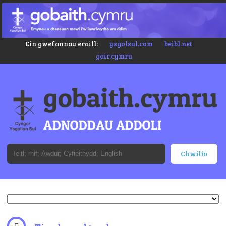
Ein gwefannau eraill:
ysgolsul.com
beibl.net
gair.cymru