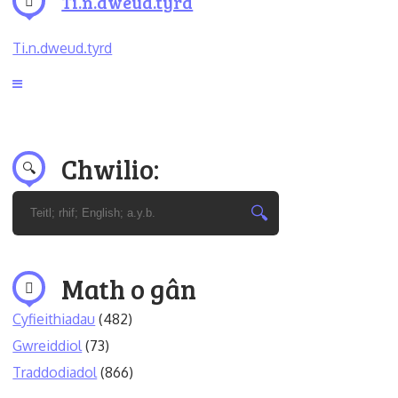
Ti.n.dweud.tyrd
Ti.n.dweud.tyrd
Chwilio:
Math o gân
Cyfieithiadau
(482)
Gwreiddiol
(73)
Traddodiadol
(866)