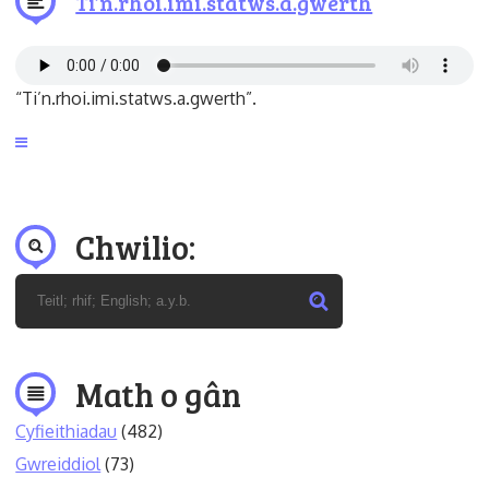
Ti’n.rhoi.imi.statws.a.gwerth
“Ti’n.rhoi.imi.statws.a.gwerth”.
Chwilio:
Math o gân
Cyfieithiadau
(482)
Gwreiddiol
(73)