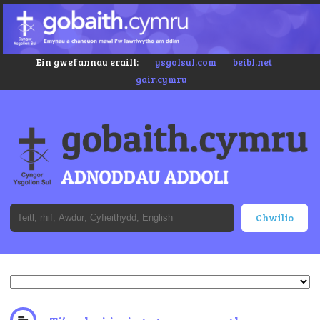
Ein gwefannau eraill:
ysgolsul.com
beibl.net
gair.cymru