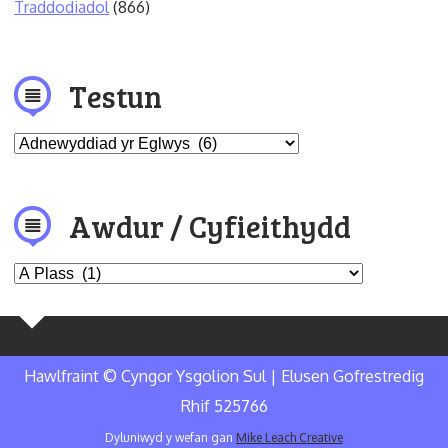
Traddodiadol
(866)
Testun
Awdur / Cyfieithydd
Hawlfraint © Cyngor Ysgolion Sul | Elusen Gofrestredig
Rhif 525766
Dyluniwyd y wefan gan
Mike Leach Creative