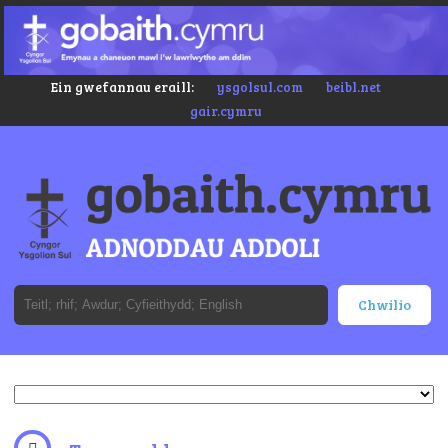
Ein gwefannau eraill:
ysgolsul.com
beibl.net
gair.cymru