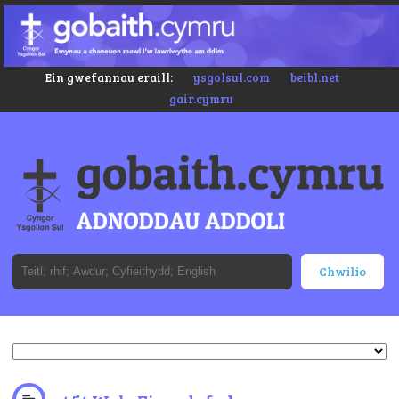
Ein gwefannau eraill:
ysgolsul.com
beibl.net
gair.cymru