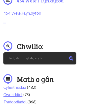
454.Wele.Fi.yn.dyfod
454.Wele.Fi.yn.dyfod
Chwilio:
Math o gân
Cyfieithiadau
(482)
Gwreiddiol
(73)
Traddodiadol
(866)