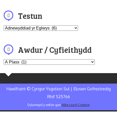
Testun
Awdur / Cyfieithydd
Hawlfraint © Cyngor Ysgolion Sul | Elusen Gofrestredig
Rhif 525766
Dyluniwyd y wefan gan
Mike Leach Creative