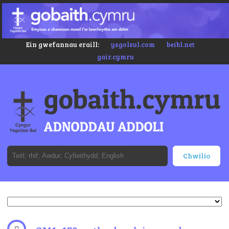
Ein gwefannau eraill:
ysgolsul.com
beibl.net
gair.cymru