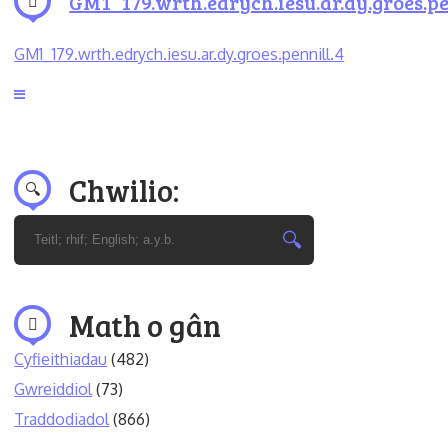
GM1_179.wrth.edrych.iesu.ar.dy.groes.pe
GM1_179.wrth.edrych.iesu.ar.dy.groes.pennill.4
Chwilio:
Math o gân
Cyfieithiadau
(482)
Gwreiddiol
(73)
Traddodiadol
(866)