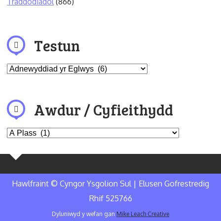
Traddodiadol
(866)
Testun
Awdur / Cyfieithydd
Hawlfraint © Cyngor Ysgolion Sul | Elusen Gofrestredig
Rhif 525766
Dyluniwyd y wefan gan
Mike Leach Creative