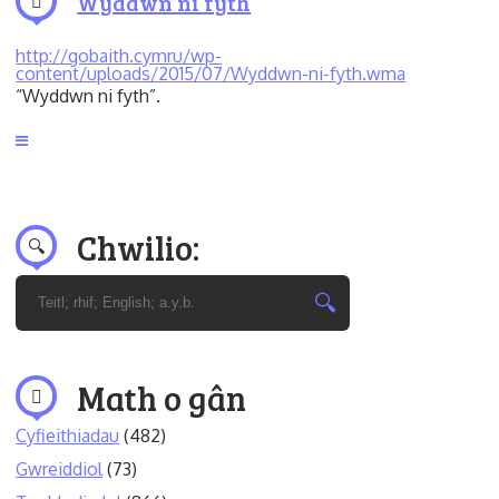
Wyddwn ni fyth
http://gobaith.cymru/wp-
content/uploads/2015/07/Wyddwn-ni-fyth.wma
“Wyddwn ni fyth”.
Chwilio:
Math o gân
Cyfieithiadau
(482)
Gwreiddiol
(73)