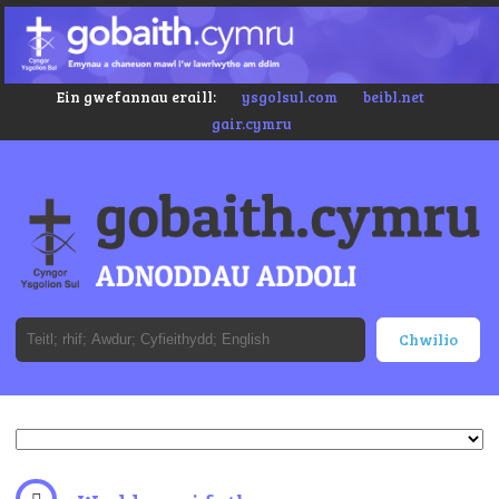
Ein gwefannau eraill:
ysgolsul.com
beibl.net
gair.cymru