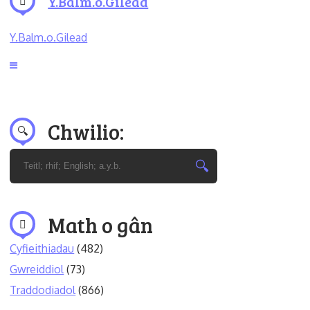
Y.Balm.o.Gilead
Y.Balm.o.Gilead
Chwilio:
Math o gân
Cyfieithiadau
(482)
Gwreiddiol
(73)
Traddodiadol
(866)