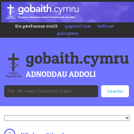
Ein gwefannau eraill:
ysgolsul.com
beibl.net
gair.cymru