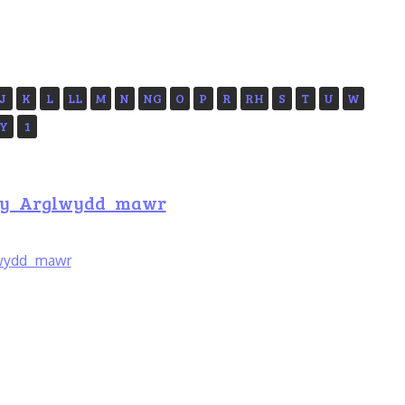
J
K
L
LL
M
N
NG
O
P
R
RH
S
T
U
W
Y
1
fy_Arglwydd_mawr
wydd_mawr