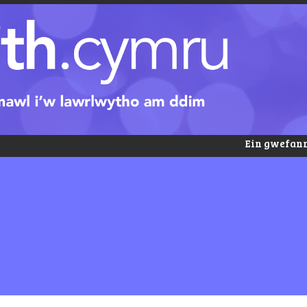
Ein gwefann