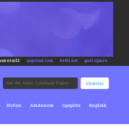
au eraill:
ysgolsul.com
beibl.net
gair.cymru
Hafan
Amdanom
Cysylltu
English