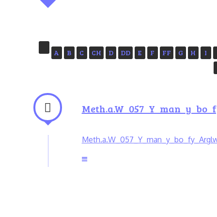
A
B
C
CH
D
DD
E
F
FF
G
H
I
Meth.a.W_057_Y_man_y_bo_
Meth.a.W_057_Y_man_y_bo_fy_Argl