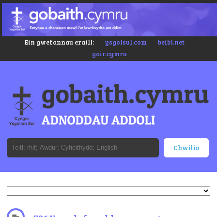
Ein gwefannau eraill:
ysgolsul.com
beibl.net
gair.cymru