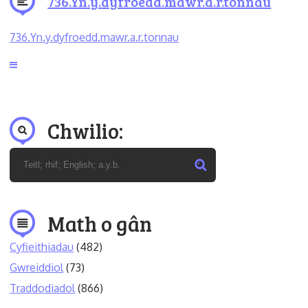
736.Yn.y.dyfroedd.mawr.a.r.tonnau
736.Yn.y.dyfroedd.mawr.a.r.tonnau
Chwilio:
Math o gân
Cyfieithiadau
(482)
Gwreiddiol
(73)
Traddodiadol
(866)