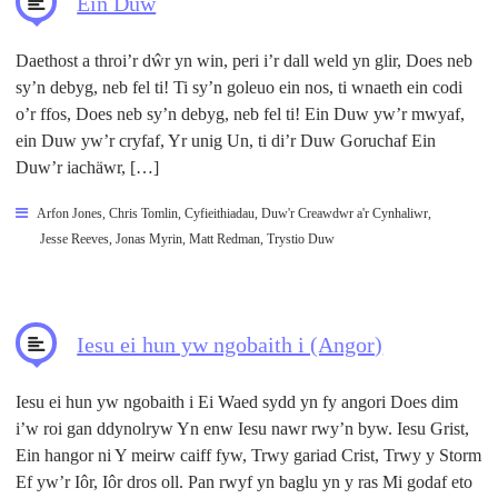
Ein Duw
Daethost a throi’r dŵr yn win, peri i’r dall weld yn glir, Does neb
sy’n debyg, neb fel ti! Ti sy’n goleuo ein nos, ti wnaeth ein codi
o’r ffos, Does neb sy’n debyg, neb fel ti! Ein Duw yw’r mwyaf,
ein Duw yw’r cryfaf, Yr unig Un, ti di’r Duw Goruchaf Ein
Duw’r iachäwr, […]
Arfon Jones
,
Chris Tomlin
,
Cyfieithiadau
,
Duw'r Creawdwr a'r Cynhaliwr
,
Jesse Reeves
,
Jonas Myrin
,
Matt Redman
,
Trystio Duw
Iesu ei hun yw ngobaith i (Angor)
Iesu ei hun yw ngobaith i Ei Waed sydd yn fy angori Does dim
i’w roi gan ddynolryw Yn enw Iesu nawr rwy’n byw. Iesu Grist,
Ein hangor ni Y meirw caiff fyw, Trwy gariad Crist, Trwy y Storm
Ef yw’r Iôr, Iôr dros oll. Pan rwyf yn baglu yn y ras Mi godaf eto