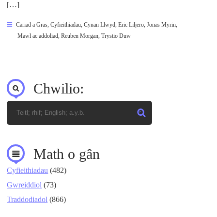
[…]
Cariad a Gras
,
Cyfieithiadau
,
Cynan Llwyd
,
Eric Liljero
,
Jonas Myrin
,
Mawl ac addoliad
,
Reuben Morgan
,
Trystio Duw
Chwilio:
Math o gân
Cyfieithiadau
(482)
Gwreiddiol
(73)
Traddodiadol
(866)