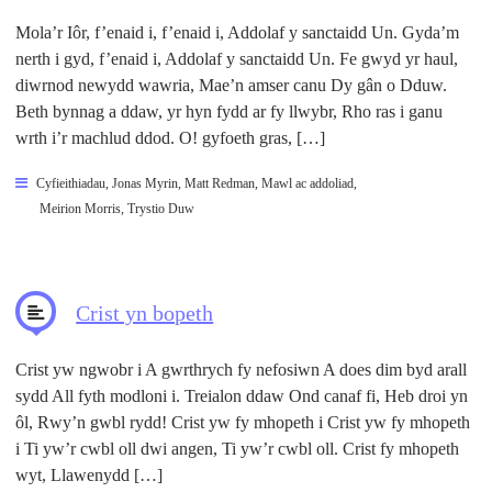
Mola’r Iôr, f’enaid i, f’enaid i, Addolaf y sanctaidd Un. Gyda’m
nerth i gyd, f’enaid i, Addolaf y sanctaidd Un. Fe gwyd yr haul,
diwrnod newydd wawria, Mae’n amser canu Dy gân o Dduw.
Beth bynnag a ddaw, yr hyn fydd ar fy llwybr, Rho ras i ganu
wrth i’r machlud ddod. O! gyfoeth gras, […]
Cyfieithiadau
,
Jonas Myrin
,
Matt Redman
,
Mawl ac addoliad
,
Meirion Morris
,
Trystio Duw
Crist yn bopeth
Crist yw ngwobr i A gwrthrych fy nefosiwn A does dim byd arall
sydd All fyth modloni i. Treialon ddaw Ond canaf fi, Heb droi yn
ôl, Rwy’n gwbl rydd! Crist yw fy mhopeth i Crist yw fy mhopeth
i Ti yw’r cwbl oll dwi angen, Ti yw’r cwbl oll. Crist fy mhopeth
wyt, Llawenydd […]