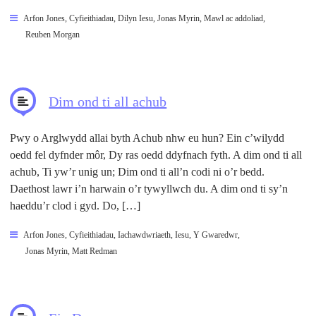
Arfon Jones
,
Cyfieithiadau
,
Dilyn Iesu
,
Jonas Myrin
,
Mawl ac addoliad
,
Reuben Morgan
Dim ond ti all achub
Pwy o Arglwydd allai byth Achub nhw eu hun? Ein c’wilydd
oedd fel dyfnder môr, Dy ras oedd ddyfnach fyth. A dim ond ti all
achub, Ti yw’r unig un; Dim ond ti all’n codi ni o’r bedd.
Daethost lawr i’n harwain o’r tywyllwch du. A dim ond ti sy’n
haeddu’r clod i gyd. Do, […]
Arfon Jones
,
Cyfieithiadau
,
Iachawdwriaeth
,
Iesu, Y Gwaredwr
,
Jonas Myrin
,
Matt Redman