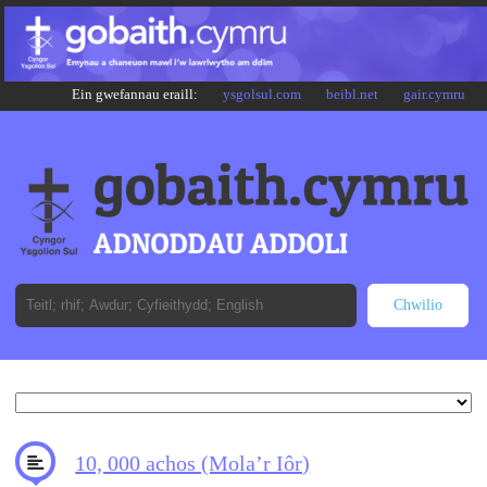
Ein gwefannau eraill:
ysgolsul.com
beibl.net
gair.cymru
10, 000 achos (Mola’r Iôr)