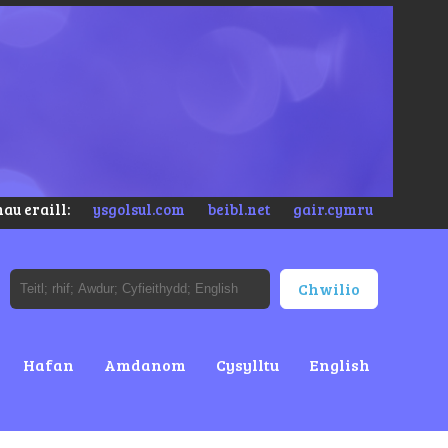
au eraill:
ysgolsul.com
beibl.net
gair.cymru
Hafan
Amdanom
Cysylltu
English