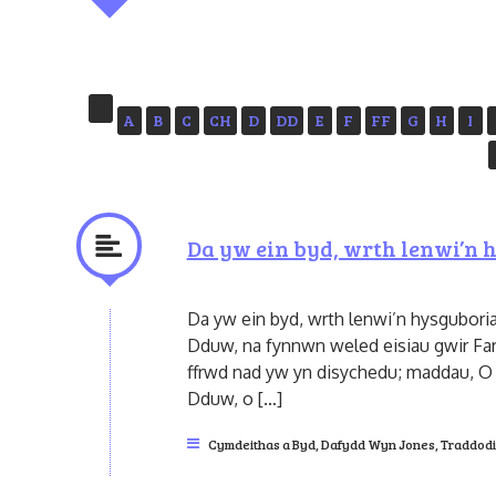
A
B
C
CH
D
DD
E
F
FF
G
H
I
Da yw ein byd, wrth lenwi’n 
Da yw ein byd, wrth lenwi’n hysgubori
Dduw, na fynnwn weled eisiau gwir Fara
ffrwd nad yw yn disychedu; maddau, O 
Dduw, o […]
Cymdeithas a Byd
,
Dafydd Wyn Jones
,
Traddodi