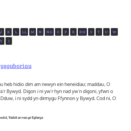
J
K
L
LL
M
N
NG
O
P
R
RH
S
T
U
W
Y
1
hysguboriau
au heb hidio dim am newyn ein heneidiau; maddau, O
’r Bywyd. Digon i ni yw’r hyn nad yw’n digoni, yfwn o
Dduw, i ni sydd yn dirmygu Ffynnon y Bywyd. Cod ni, O
adol
,
Ymbil ar ran yr Eglwys