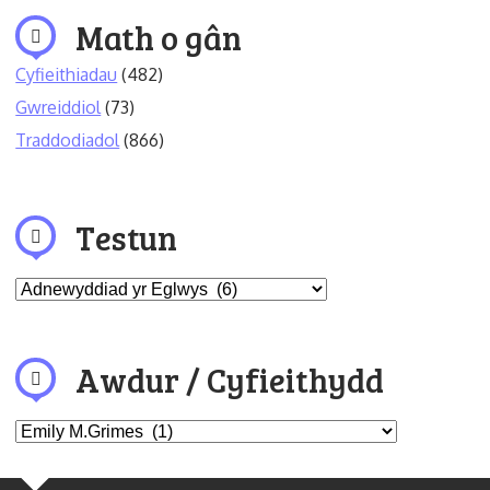
Math o gân
Cyfieithiadau
(482)
Gwreiddiol
(73)
Traddodiadol
(866)
Testun
Awdur / Cyfieithydd