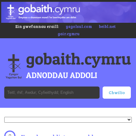
Ein gwefannau eraill:
ysgolsul.com
beibl.net
gair.cymru