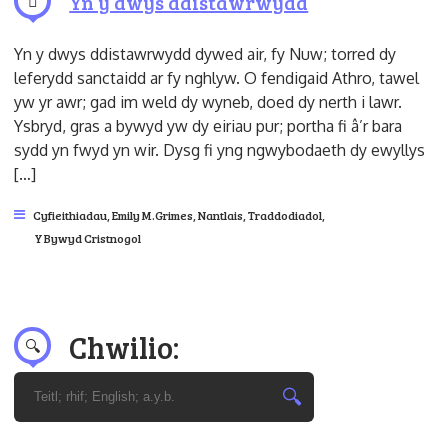
Yn y dwys ddistawrwydd
Yn y dwys ddistawrwydd dywed air, fy Nuw; torred dy
leferydd sanctaidd ar fy nghlyw. O fendigaid Athro, tawel
yw yr awr; gad im weld dy wyneb, doed dy nerth i lawr.
Ysbryd, gras a bywyd yw dy eiriau pur; portha fi â’r bara
sydd yn fwyd yn wir. Dysg fi yng ngwybodaeth dy ewyllys
[…]
Cyfieithiadau
,
Emily M.Grimes
,
Nantlais
,
Traddodiadol
,
Y Bywyd Cristnogol
Chwilio: