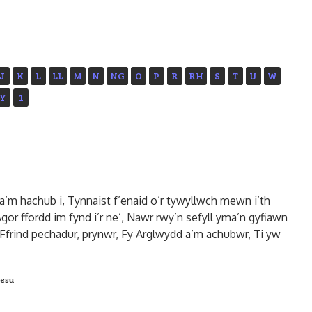
J
K
L
LL
M
N
NG
O
P
R
RH
S
T
U
W
Y
1
m hachub i, Tynnaist f’enaid o’r tywyllwch mewn i’th
Agor ffordd im fynd i’r ne’, Nawr rwy’n sefyll yma’n gyfiawn
 Ffrind pechadur, prynwr, Fy Arglwydd a’m achubwr, Ti yw
Iesu