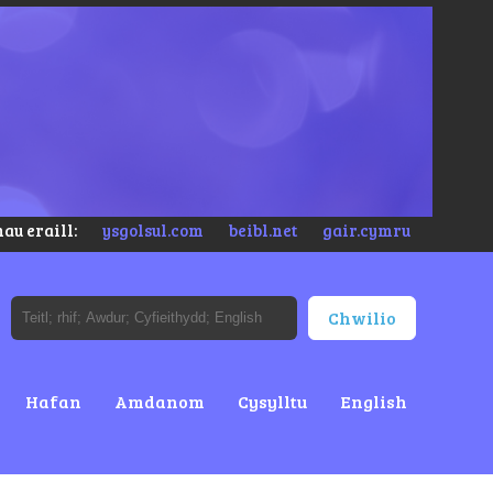
au eraill:
ysgolsul.com
beibl.net
gair.cymru
Hafan
Amdanom
Cysylltu
English