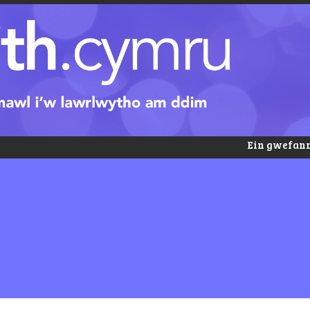
Ein gwefann