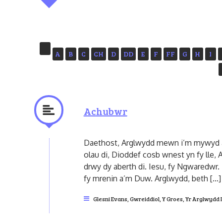
A
B
C
CH
D
DD
E
F
FF
G
H
I
Achubwr
Daethost, Arglwydd mewn i’m mywyd a’
olau di, Dioddef cosb wnest yn fy lle, 
drwy dy aberth di. Iesu, fy Ngwaredwr.
fy mrenin a’m Duw. Arglwydd, beth […]
Glesni Evans
,
Gwreiddiol
,
Y Groes
,
Yr Arglwydd 