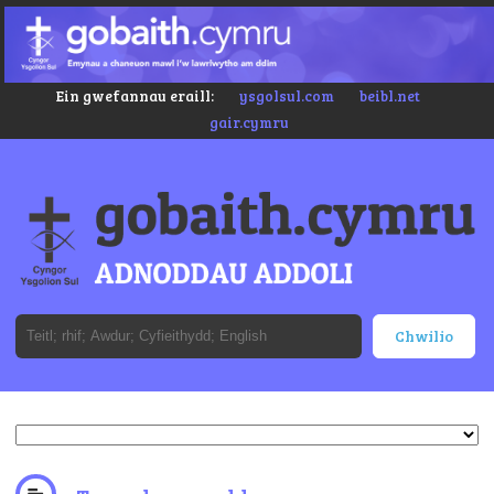
Ein gwefannau eraill:
ysgolsul.com
beibl.net
gair.cymru