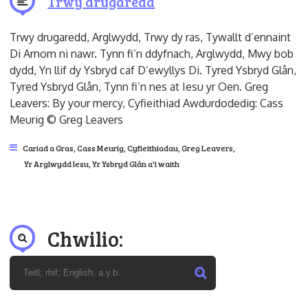
Trwy drugaredd
Trwy drugaredd, Arglwydd, Trwy dy ras, Tywallt d’ennaint
Di Arnom ni nawr. Tynn fi’n ddyfnach, Arglwydd, Mwy bob
dydd, Yn llif dy Ysbryd caf D’ewyllys Di. Tyred Ysbryd Glân,
Tyred Ysbryd Glân, Tynn fi’n nes at Iesu yr Oen. Greg
Leavers: By your mercy, Cyfieithiad Awdurdodedig: Cass
Meurig © Greg Leavers
Cariad a Gras
,
Cass Meurig
,
Cyfieithiadau
,
Greg Leavers
,
Yr Arglwydd Iesu
,
Yr Ysbryd Glân a'i waith
Chwilio: