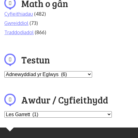
Math o gân
Cyfieithiadau
(482)
Gwreiddiol
(73)
Traddodiadol
(866)
Testun
Awdur / Cyfieithydd