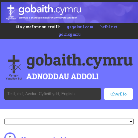
Ein gwefannau eraill:
ysgolsul.com
beibl.net
gair.cymru