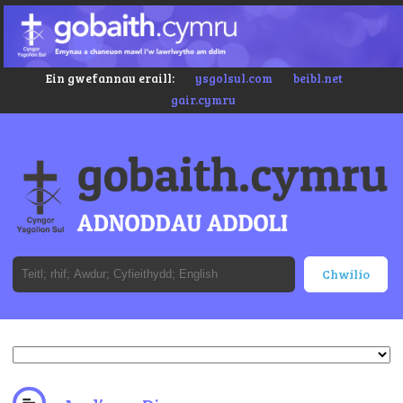
Ein gwefannau eraill:
ysgolsul.com
beibl.net
gair.cymru