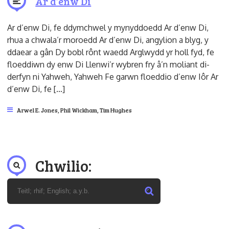
Ar d’enw Di
Ar d’enw Di, fe ddymchwel y mynyddoedd Ar d’enw Di,
rhua a chwala’r moroedd Ar d’enw Di, angylion a blyg, y
ddaear a gân Dy bobl rônt waedd Arglwydd yr holl fyd, fe
floeddiwn dy enw Di Llenwi’r wybren fry â’n moliant di-
derfyn ni Yahweh, Yahweh Fe garwn floeddio d’enw Iôr Ar
d’enw Di, fe […]
Arwel E. Jones
,
Phil Wickham
,
Tim Hughes
Chwilio: