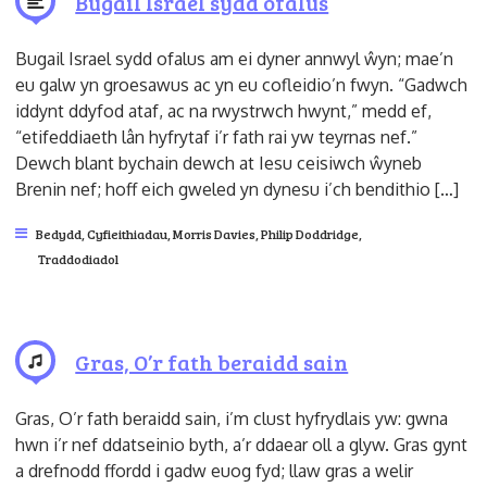
Bugail Israel sydd ofalus
Bugail Israel sydd ofalus am ei dyner annwyl ŵyn; mae’n
eu galw yn groesawus ac yn eu cofleidio’n fwyn. “Gadwch
iddynt ddyfod ataf, ac na rwystrwch hwynt,” medd ef,
“etifeddiaeth lân hyfrytaf i’r fath rai yw teyrnas nef.”
Dewch blant bychain dewch at Iesu ceisiwch ŵyneb
Brenin nef; hoff eich gweled yn dynesu i’ch bendithio […]
Bedydd
,
Cyfieithiadau
,
Morris Davies
,
Philip Doddridge
,
Traddodiadol
Gras, O’r fath beraidd sain
Gras, O’r fath beraidd sain, i’m clust hyfrydlais yw: gwna
hwn i’r nef ddatseinio byth, a’r ddaear oll a glyw. Gras gynt
a drefnodd ffordd i gadw euog fyd; llaw gras a welir