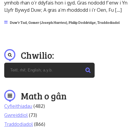
ymhob rhan o’r ddyfais hon i gyd. Gras nododd f’enw i Yn
Llyfr Bywyd Duw; A gras a’m rhoddodd i i’r Oen, Fu […]
Duw'r Tad
,
Gomer (Joseph Harries)
,
Philip Doddridge
,
Traddodiadol
Chwilio:
Math o gân
Cyfieithiadau
(482)
Gwreiddiol
(73)
Traddodiadol
(866)