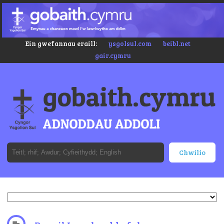
Ein gwefannau eraill:
ysgolsul.com
beibl.net
gair.cymru