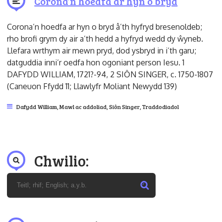
Corona’n hoedfa ar hyn o bryd
Corona’n hoedfa ar hyn o bryd â’th hyfryd bresenoldeb;
rho brofi grym dy air a’th hedd a hyfryd wedd dy ŵyneb.
Llefara wrthym air mewn pryd, dod ysbryd in i’th garu;
datguddia inni’r oedfa hon ogoniant person Iesu. 1
DAFYDD WILLIAM, 1721?-94, 2 SIȎN SINGER, c. 1750-1807
(Caneuon Ffydd 11; Llawlyfr Moliant Newydd 139)
Dafydd William
,
Mawl ac addoliad
,
Siôn Singer
,
Traddodiadol
Chwilio: