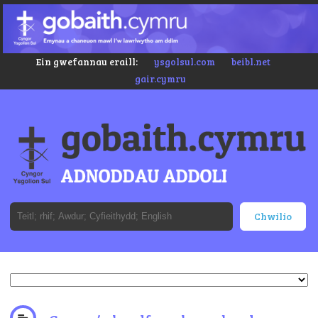
Ein gwefannau eraill:
ysgolsul.com
beibl.net
gair.cymru