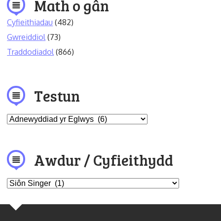
Math o gân
Cyfieithiadau
(482)
Gwreiddiol
(73)
Traddodiadol
(866)
Testun
Awdur / Cyfieithydd