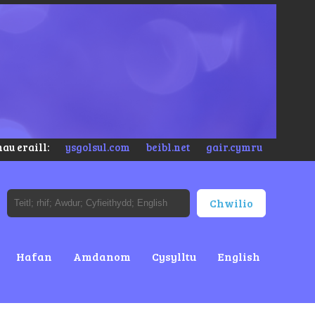
au eraill:
ysgolsul.com
beibl.net
gair.cymru
Hafan
Amdanom
Cysylltu
English