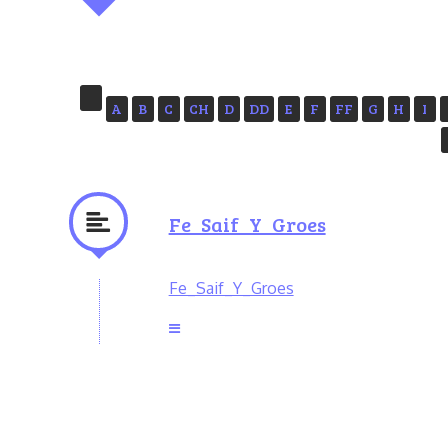
A
B
C
CH
D
DD
E
F
FF
G
H
I
Fe_Saif_Y_Groes
Fe_Saif_Y_Groes