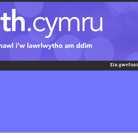
Ein gwefann