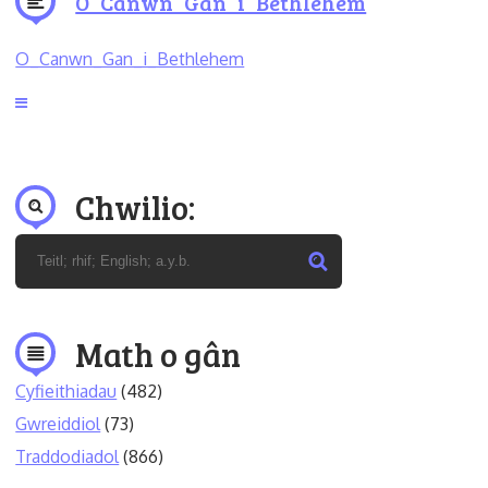
O_Canwn_Gan_i_Bethlehem
O_Canwn_Gan_i_Bethlehem
Chwilio:
Math o gân
Cyfieithiadau
(482)
Gwreiddiol
(73)
Traddodiadol
(866)