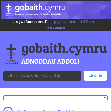
Ein gwefannau eraill:
ysgolsul.com
beibl.net
gair.cymru