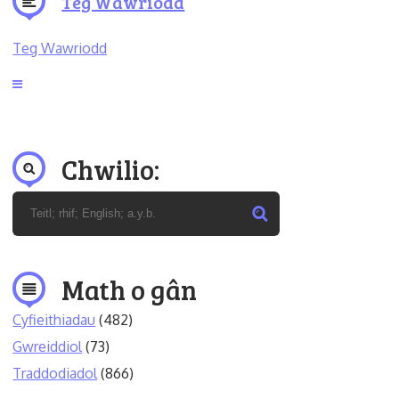
Teg Wawriodd
Teg Wawriodd
Chwilio:
Math o gân
Cyfieithiadau
(482)
Gwreiddiol
(73)
Traddodiadol
(866)