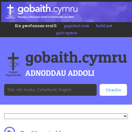
Ein gwefannau eraill:
ysgolsul.com
beibl.net
gair.cymru