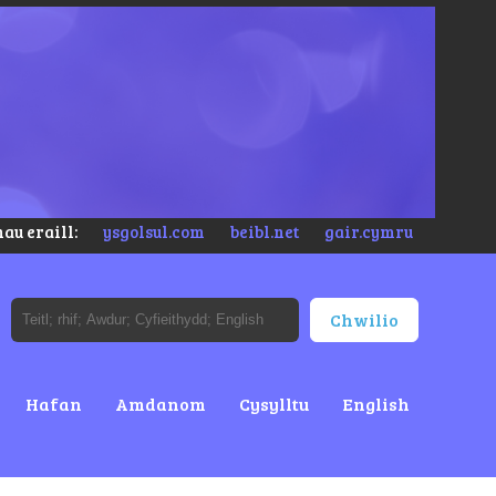
au eraill:
ysgolsul.com
beibl.net
gair.cymru
Hafan
Amdanom
Cysylltu
English