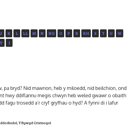
J
K
L
LL
M
N
NG
O
P
R
RH
S
T
U
W
Y
1
, pa bryd? Nid mawrion, heb y miloedd, nid beilchion, ond
 gânt hwy ddiflannu megis chwyn heb weled gwawr o obaith
fagu trosedd a’r cryf gryfhau o hyd? A fynni di i lafur
addodiadol
,
Y Bywyd Cristnogol