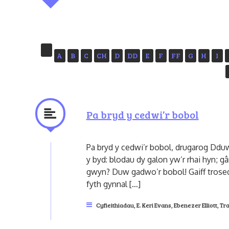
A
B
C
CH
D
DD
E
F
FF
G
H
I
Pa bryd y cedwi’r bobol
Pa bryd y cedwi’r bobol, drugarog Dduw
y byd: blodau dy galon yw’r rhai hyn;
gwyn? Duw gadwo’r bobol! Gaiff trosedd 
fyth gynnal […]
Cyfieithiadau
,
E. Keri Evans
,
Ebenezer Elliott
,
Tr