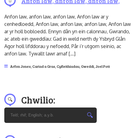
Anfon law, anfon law, anfon law,
Anfon law, anfon law, anfon law, Anfon law ar y
cenhedloedd, Anfon law, anfon law, anfon law, Anfon law
ar yr holl bobloedd. Ennyn dân yn ein calonnau, Gwrando,
ac ateb ein gweddïau: Gad in weld nerth dy Ysbryd Glân
Agor holl lifddorau y nefoedd, Pâr i’r utgorn seinio, ac
anfon law. Tywallt lawr arnaf […]
Arfon Jones
,
Cariad a Gras
,
Cyfieithiadau
,
Gweddi
,
Joel Pott
Chwilio: