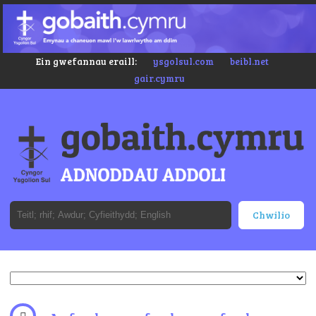
Ein gwefannau eraill:
ysgolsul.com
beibl.net
gair.cymru