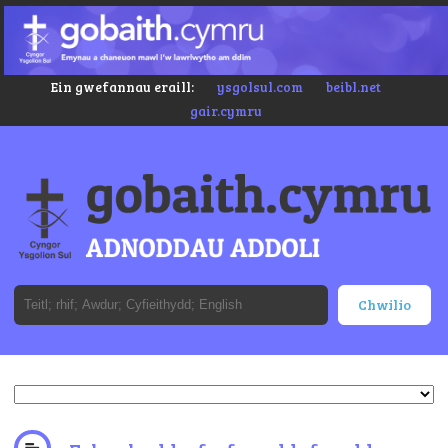
Ein gwefannau eraill:
ysgolsul.com
beibl.net
gair.cymru