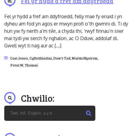
Fel yr hydd a fref am ddyfroedd
Fel yr hydd a fref am ddyfroedd, felly mae fy enaid i yn
dyheu am fod yn agos er mwyn profi o’th gwmni di. Ti dy
hun yw fy nerth a’m tŵr, a chyda thi, ‘rwyf finnau’n siwr
mai tydi yw serch fy nghalon, ac O Dduw, addolaf di.
Gwell wyt ti nag aur ac […]
Casi Jones
,
Cyfieithiadau
,
Duw'r Tad
,
Martin Nystrom
,
Peter M. Thomas
Chwilio: