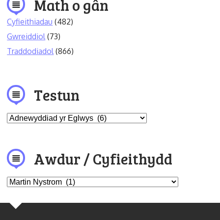
Math o gân
Cyfieithiadau
(482)
Gwreiddiol
(73)
Traddodiadol
(866)
Testun
Awdur / Cyfieithydd