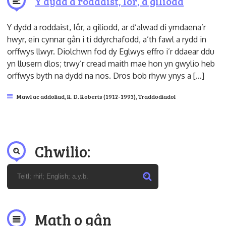
Y dydd a roddaist, Iôr, a giliodd
Y dydd a roddaist, Iôr, a giliodd, ar d’alwad di ymdaena’r
hwyr, ein cynnar gân i ti ddyrchafodd, a’th fawl a rydd in
orffwys llwyr. Diolchwn fod dy Eglwys effro i’r ddaear ddu
yn llusern dlos; trwy’r cread maith mae hon yn gwylio heb
orffwys byth na dydd na nos. Dros bob rhyw ynys a […]
Mawl ac addoliad
,
R. D. Roberts (1912-1993)
,
Traddodiadol
Chwilio:
Math o gân