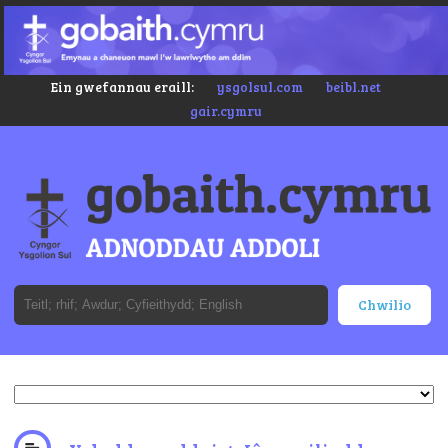
Ein gwefannau eraill:
ysgolsul.com
beibl.net
gair.cymru