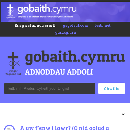
Ein gwefannau eraill:
ysgolsul.com
beibl.net
gair.cymru
A yw f’enw i lawr? (O nid golud a