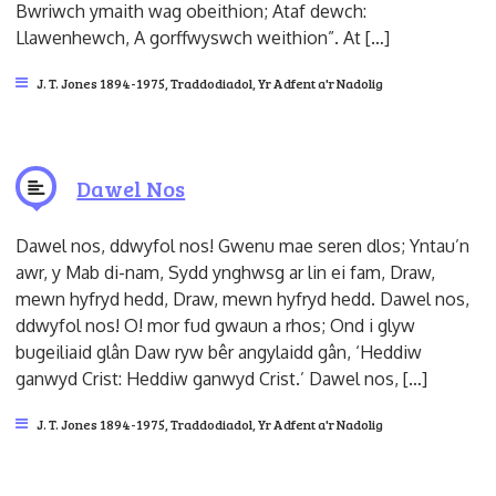
Bwriwch ymaith wag obeithion; Ataf dewch:
Llawenhewch, A gorffwyswch weithion”. At […]
J. T. Jones 1894-1975
,
Traddodiadol
,
Yr Adfent a'r Nadolig
Dawel Nos
Dawel nos, ddwyfol nos! Gwenu mae seren dlos; Yntau’n
awr, y Mab di-nam, Sydd ynghwsg ar lin ei fam, Draw,
mewn hyfryd hedd, Draw, mewn hyfryd hedd. Dawel nos,
ddwyfol nos! O! mor fud gwaun a rhos; Ond i glyw
bugeiliaid glân Daw ryw bêr angylaidd gân, ‘Heddiw
ganwyd Crist: Heddiw ganwyd Crist.’ Dawel nos, […]
J. T. Jones 1894-1975
,
Traddodiadol
,
Yr Adfent a'r Nadolig