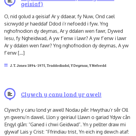
geisiaf)
O, nid golud a geisiaf Ar y ddaear, fy Nuw, Ond cael
sicrwydd yr haeddaf Ddod i’r nefoedd i fyw. Yng
nghofnodion dy deyrnas, Ar y ddalen wen fawr, Dywed
Iesu, fy Ngheidwad, A yw f’enw i lawr? A yw f’enw i lawr
Ar y ddalen wen fawr? Yng nghofnodion dy deyrnas, A yw
f’enw […]
J. T. Jones 1894-1975
,
Traddodiadol
,
Y Deyrnas
,
Y Nefoedd
Clywch y canu lond yr awel!
Clywch y canu lond yr awel! Nodau pêr: Hwythau’r sêr Oll
yn gwenu’n dawel. Llon y geiriau! Llawn o gariad Ydyw cân
Engyl glân: “Ganed i chwi Geidwad”. Yn y pellter draw mi
glywaf Lais y Crist: “Ffrindiau trist, Yn eich ing dewch ataf: