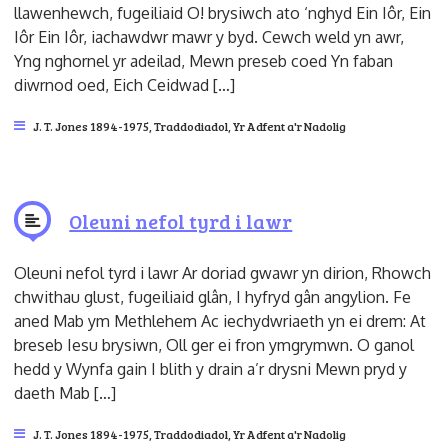
llawenhewch, fugeiliaid O! brysiwch ato ‘nghyd Ein Iôr, Ein
Iôr Ein Iôr, iachawdwr mawr y byd. Cewch weld yn awr,
Yng nghornel yr adeilad, Mewn preseb coed Yn faban
diwrnod oed, Eich Ceidwad […]
J. T. Jones 1894-1975
,
Traddodiadol
,
Yr Adfent a'r Nadolig
Oleuni nefol tyrd i lawr
Oleuni nefol tyrd i lawr Ar doriad gwawr yn dirion, Rhowch
chwithau glust, fugeiliaid glân, I hyfryd gân angylion. Fe
aned Mab ym Methlehem Ac iechydwriaeth yn ei drem: At
breseb Iesu brysiwn, Oll ger ei fron ymgrymwn. O ganol
hedd y Wynfa gain I blith y drain a’r drysni Mewn pryd y
daeth Mab […]
J. T. Jones 1894-1975
,
Traddodiadol
,
Yr Adfent a'r Nadolig