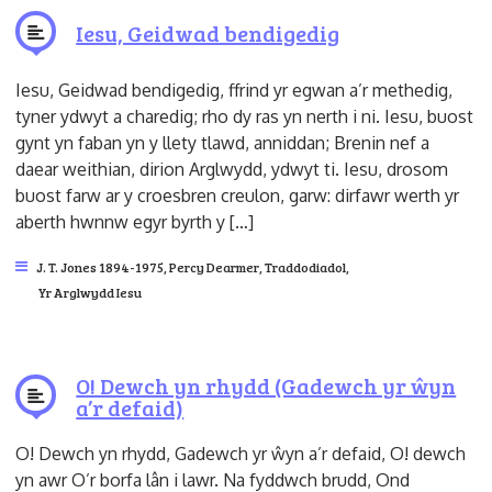
Iesu, Geidwad bendigedig
Iesu, Geidwad bendigedig, ffrind yr egwan a’r methedig,
tyner ydwyt a charedig; rho dy ras yn nerth i ni. Iesu, buost
gynt yn faban yn y llety tlawd, anniddan; Brenin nef a
daear weithian, dirion Arglwydd, ydwyt ti. Iesu, drosom
buost farw ar y croesbren creulon, garw: dirfawr werth yr
aberth hwnnw egyr byrth y […]
J. T. Jones 1894-1975
,
Percy Dearmer
,
Traddodiadol
,
Yr Arglwydd Iesu
O! Dewch yn rhydd (Gadewch yr ŵyn
a’r defaid)
O! Dewch yn rhydd, Gadewch yr ŵyn a’r defaid, O! dewch
yn awr O’r borfa lân i lawr. Na fyddwch brudd, Ond