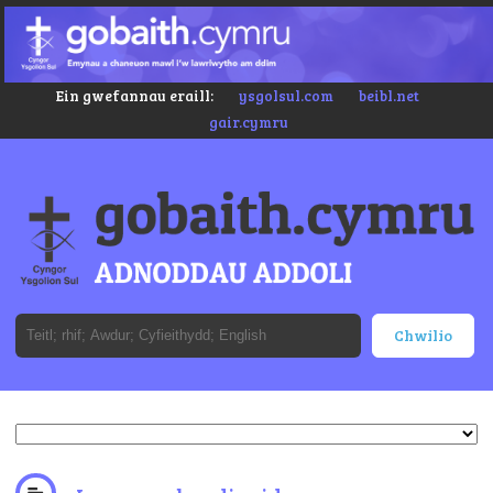
Ein gwefannau eraill:
ysgolsul.com
beibl.net
gair.cymru