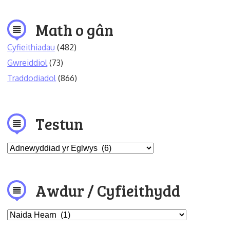
Math o gân
Cyfieithiadau
(482)
Gwreiddiol
(73)
Traddodiadol
(866)
Testun
Awdur / Cyfieithydd