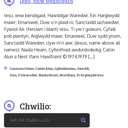
Iesu, enw bendigaid
Iesu, enw bendigaid, Hawddgar Waredwr, Ein Harglwydd
mawr; Emaniwel, Duw o’n plaid ni, Sanctaidd iachawdwr,
Fywiol Air. (fersiwn i blant) Iesu, Ti yw’r goleuni, Cyfaill
pob plentyn, Arglwydd mawr. Emaniwel, Duw sydd ynom,
Sanctaidd Waredwr, clyw ni’n awr. (Jesus, name above all
names): Naida Hearn, Cyfieithiad awdurdodedig: Catrin
Alun a Nest Ifans Hawlfraint © 1974,1979 […]
Caneuon i blant
,
Catrin Alun
,
Cyfieithiadau
,
Gweddi
,
Iesu, Y Gwaredwr
,
Naida Hearn
,
Nest Ifans
,
Yr Arglwydd Iesu
Chwilio: