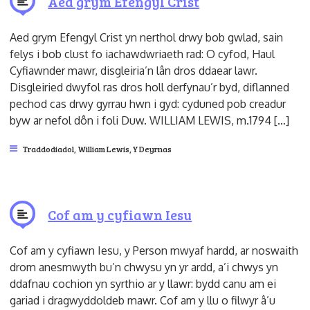
Aed grym Efengyl Crist
Aed grym Efengyl Crist yn nerthol drwy bob gwlad, sain
felys i bob clust fo iachawdwriaeth rad: O cyfod, Haul
Cyfiawnder mawr, disgleiria’n lân dros ddaear lawr.
Disgleiried dwyfol ras dros holl derfynau’r byd, diflanned
pechod cas drwy gyrrau hwn i gyd: cyduned pob creadur
byw ar nefol dôn i foli Duw. WILLIAM LEWIS, m.1794 […]
Traddodiadol
,
William Lewis
,
Y Deyrnas
Cof am y cyfiawn Iesu
Cof am y cyfiawn Iesu, y Person mwyaf hardd, ar noswaith
drom anesmwyth bu’n chwysu yn yr ardd, a’i chwys yn
ddafnau cochion yn syrthio ar y llawr: bydd canu am ei
gariad i dragwyddoldeb mawr. Cof am y llu o filwyr â’u