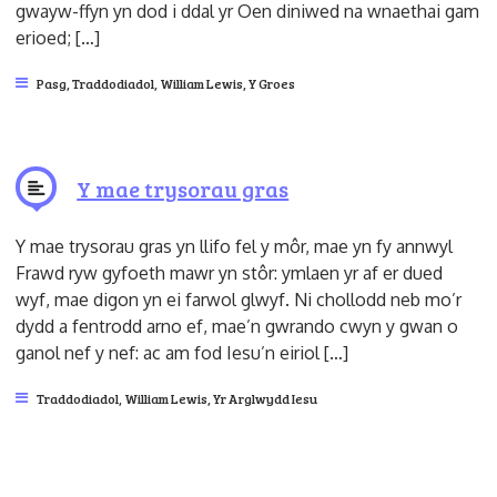
gwayw-ffyn yn dod i ddal yr Oen diniwed na wnaethai gam
erioed; […]
Pasg
,
Traddodiadol
,
William Lewis
,
Y Groes
Y mae trysorau gras
Y mae trysorau gras yn llifo fel y môr, mae yn fy annwyl
Frawd ryw gyfoeth mawr yn stôr: ymlaen yr af er dued
wyf, mae digon yn ei farwol glwyf. Ni chollodd neb mo’r
dydd a fentrodd arno ef, mae’n gwrando cwyn y gwan o
ganol nef y nef: ac am fod Iesu’n eiriol […]
Traddodiadol
,
William Lewis
,
Yr Arglwydd Iesu