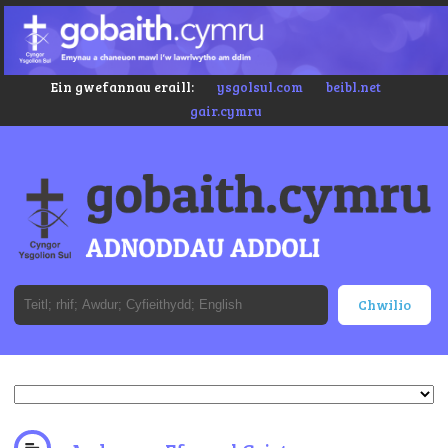
Ein gwefannau eraill:
ysgolsul.com
beibl.net
gair.cymru