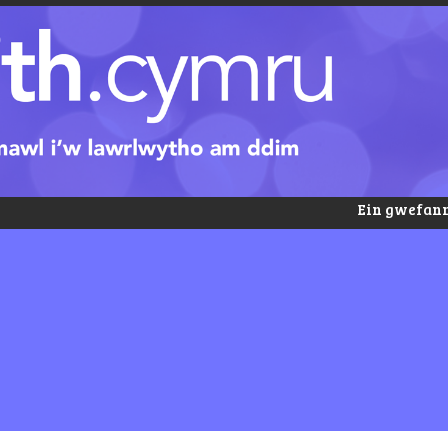
Ein gwefann