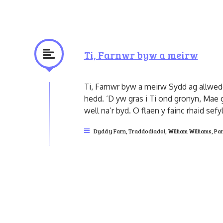
Ti, Farnwr byw a meirw
Ti, Farnwr byw a meirw Sydd ag allwed
hedd. ‘D yw gras i Ti ond gronyn, Mae g
well na’r byd. O flaen y fainc rhaid sefyl
Dydd y Farn
,
Traddodiadol
,
William Williams, Pa