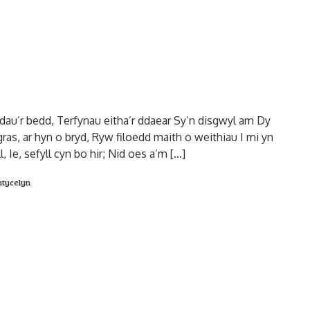
dau’r bedd, Terfynau eitha’r ddaear Sy’n disgwyl am Dy
ras, ar hyn o bryd, Ryw filoedd maith o weithiau I mi yn
l, Ie, sefyll cyn bo hir; Nid oes a’m […]
ntycelyn