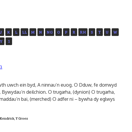
J
K
L
LL
M
N
NG
O
P
R
RH
S
T
U
W
Y
1
n
h uwch ein byd, A ninnau’n euog. O Dduw, fe dorrwyd
, Bywydau’n deilchion. O trugarha, (dynion) O trugarha,
maddau’n bai, (merched) O adfer ni – bywha dy eglwys
Kendrick
,
Y Groes