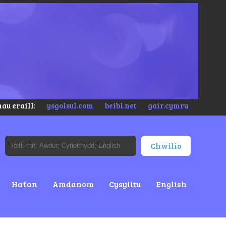
au eraill:
ysgolsul.com
beibl.net
gair.cymru
Hafan
Amdanom
Cysylltu
English