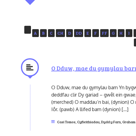
A
B
C
CH
D
DD
E
F
FF
G
H
I
O Dduw, mae du gymylau bar
O Dduw, mae du gymylau barn Yn bygwt
deddfau clir Dy gariad – gwêl ein gwae
(merched) O maddau’n bai, (dynion) O 
Iôr. (pawb) A llifed barn (dynion) […]
Casi Tomos
,
Cyfieithiadau
,
Dydd y Farn
,
Graham 