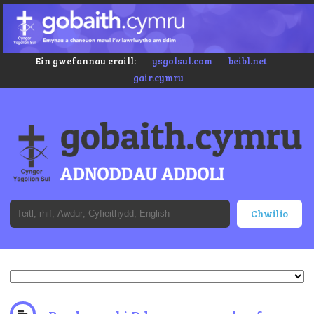
Ein gwefannau eraill:
ysgolsul.com
beibl.net
gair.cymru