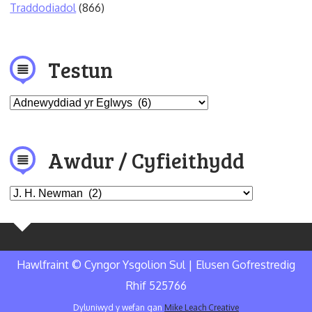
Traddodiadol
(866)
Testun
Awdur / Cyfieithydd
Hawlfraint © Cyngor Ysgolion Sul | Elusen Gofrestredig
Rhif 525766
Dyluniwyd y wefan gan
Mike Leach Creative