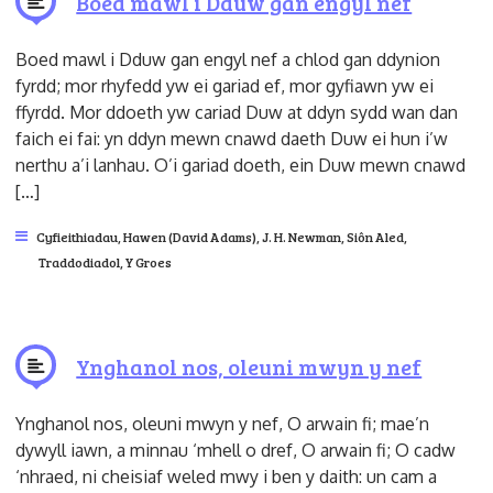
Boed mawl i Dduw gan engyl nef
Boed mawl i Dduw gan engyl nef a chlod gan ddynion
fyrdd; mor rhyfedd yw ei gariad ef, mor gyfiawn yw ei
ffyrdd. Mor ddoeth yw cariad Duw at ddyn sydd wan dan
faich ei fai: yn ddyn mewn cnawd daeth Duw ei hun i’w
nerthu a’i lanhau. O’i gariad doeth, ein Duw mewn cnawd
[…]
Cyfieithiadau
,
Hawen (David Adams)
,
J. H. Newman
,
Siôn Aled
,
Traddodiadol
,
Y Groes
Ynghanol nos, oleuni mwyn y nef
Ynghanol nos, oleuni mwyn y nef, O arwain fi; mae’n
dywyll iawn, a minnau ‘mhell o dref, O arwain fi; O cadw
‘nhraed, ni cheisiaf weled mwy i ben y daith: un cam a