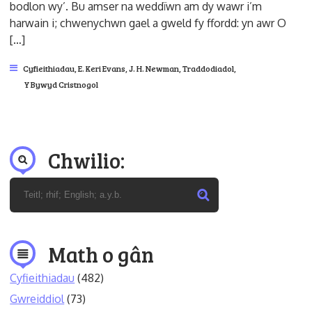
bodlon wy’. Bu amser na weddïwn am dy wawr i’m
harwain i; chwenychwn gael a gweld fy ffordd: yn awr O
[…]
Cyfieithiadau
,
E. Keri Evans
,
J. H. Newman
,
Traddodiadol
,
Y Bywyd Cristnogol
Chwilio:
Math o gân
Cyfieithiadau
(482)
Gwreiddiol
(73)