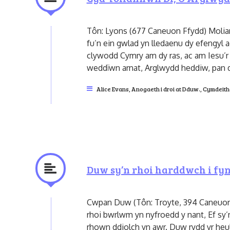
Tôn: Lyons (677 Caneuon Ffydd) Moli
fu’n ein gwlad yn lledaenu dy efengyl 
clywodd Cymry am dy ras, ac am Iesu’r
weddïwn arnat, Arglwydd heddiw, pan d
Alice Evans
,
Anogaeth i droi at Dduw.
,
Cymdeith
Duw sy’n rhoi harddwch i fy
Cwpan Duw (Tôn: Troyte, 394 Caneuon F
rhoi bwrlwm yn nyfroedd y nant, Ef sy’n
rhown ddiolch yn awr. Duw rydd yr heulw