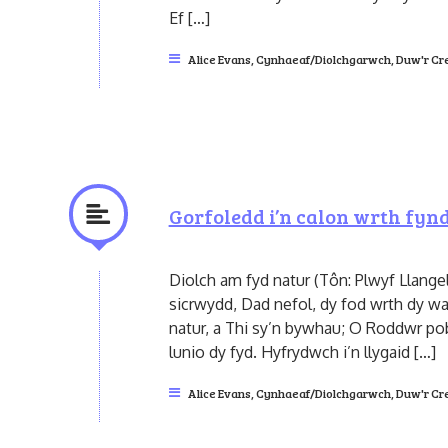
Ef […]
Alice Evans
,
Cynhaeaf/Diolchgarwch
,
Duw'r Cr
Gorfoledd i’n calon wrth fynd
Diolch am fyd natur (Tôn: Plwyf Llangele
sicrwydd, Dad nefol, dy fod wrth dy wa
natur, a Thi sy’n bywhau; O Roddwr 
lunio dy fyd. Hyfrydwch i’n llygaid […]
Alice Evans
,
Cynhaeaf/Diolchgarwch
,
Duw'r Cr