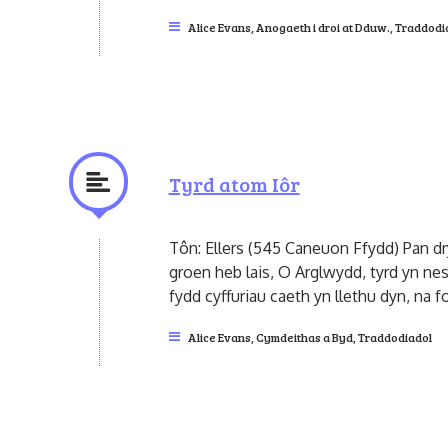
Alice Evans
,
Anogaeth i droi at Dduw.
,
Traddodi
Tyrd atom Iôr
Tôn: Ellers (545 Caneuon Ffydd) Pan dry 
groen heb lais, O Arglwydd, tyrd yn nes
fydd cyffuriau caeth yn llethu dyn, na f
Alice Evans
,
Cymdeithas a Byd
,
Traddodiadol