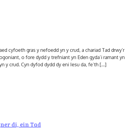
d cyfoeth gras y nefoedd yn y crud, a chariad Tad drwy’r
ogoniant, o fore dydd y trefniant yn Eden gyda’i ramant yn
yn y crud. Cyn dyfod dydd dy eni Iesu da, fe’th […]
er di, ein Tad