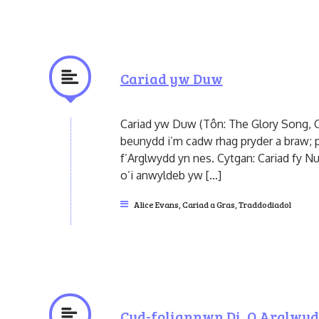
Cariad yw Duw
Cariad yw Duw (Tôn: The Glory Song, C
beunydd i’m cadw rhag pryder a braw; p
f’Arglwydd yn nes. Cytgan: Cariad fy N
o’i anwyldeb yw […]
Alice Evans
,
Cariad a Gras
,
Traddodiadol
Cyd-foliannwn Di, O Arglwy