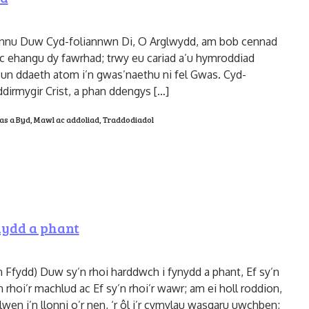
annu Duw Cyd-foliannwn Di, O Arglwydd, am bob cennad
ac ehangu dy fawrhad; trwy eu cariad a’u hymroddiad
 un ddaeth atom i’n gwas’naethu ni fel Gwas. Cyd-
dirmygir Crist, a phan ddengys […]
as a Byd
,
Mawl ac addoliad
,
Traddodiadol
nydd a phant
fydd) Duw sy’n rhoi harddwch i fynydd a phant, Ef sy’n
 rhoi’r machlud ac Ef sy’n rhoi’r wawr; am ei holl roddion,
en i’n llonni o’r nen, ‘r ôl i’r cymylau wasgaru uwchben;