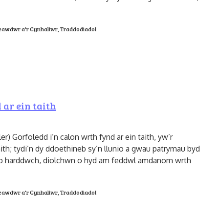
eawdwr a'r Cynhaliwr
,
Traddodiadol
 ar ein taith
r) Gorfoledd i’n calon wrth fynd ar ein taith, yw’r
ith; tydi’n dy ddoethineb sy’n llunio a gwau patrymau byd
pob harddwch, diolchwn o hyd am feddwl amdanom wrth
eawdwr a'r Cynhaliwr
,
Traddodiadol