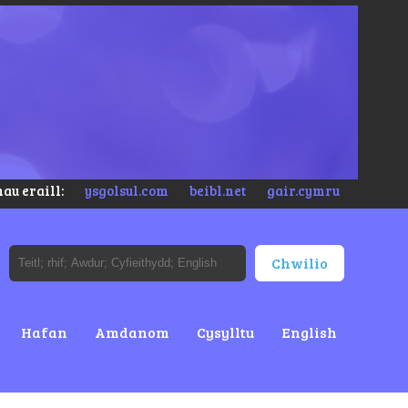
au eraill:
ysgolsul.com
beibl.net
gair.cymru
Hafan
Amdanom
Cysylltu
English