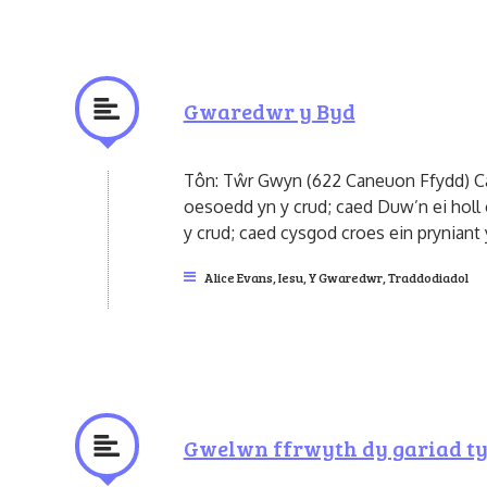
Gwaredwr y Byd
Tôn: Tŵr Gwyn (622 Caneuon Ffydd) Cae
oesoedd yn y crud; caed Duw’n ei holl 
y crud; caed cysgod croes ein pryniant 
Alice Evans
,
Iesu, Y Gwaredwr
,
Traddodiadol
Gwelwn ffrwyth dy gariad tyn