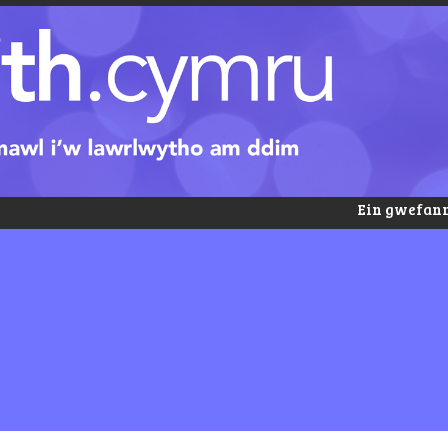
Ein gwefann