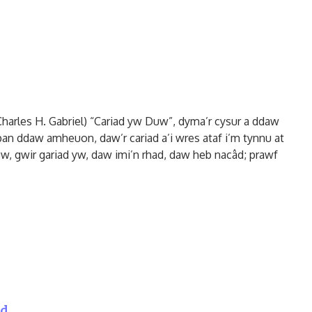
harles H. Gabriel) “Cariad yw Duw”, dyma’r cysur a ddaw
an ddaw amheuon, daw’r cariad a’i wres ataf i’m tynnu at
uw, gwir gariad yw, daw imi’n rhad, daw heb nacâd; prawf
dd