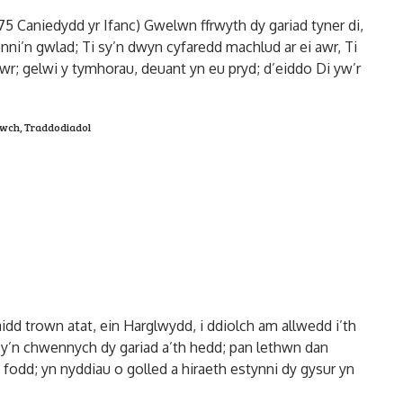
5 Caniedydd yr Ifanc) Gwelwn ffrwyth dy gariad tyner di,
onni’n gwlad; Ti sy’n dwyn cyfaredd machlud ar ei awr, Ti
wr; gelwi y tymhorau, deuant yn eu pryd; d’eiddo Di yw’r
rwch
,
Traddodiadol
idd trown atat, ein Harglwydd, i ddiolch am allwedd i’th
 sy’n chwennych dy gariad a’th hedd; pan lethwn dan
 fodd; yn nyddiau o golled a hiraeth estynni dy gysur yn