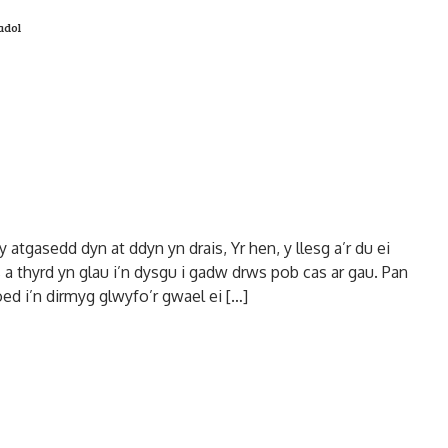
adol
atgasedd dyn at ddyn yn drais, Yr hen, y llesg a’r du ei
 a thyrd yn glau i’n dysgu i gadw drws pob cas ar gau. Pan
oed i’n dirmyg glwyfo’r gwael ei […]