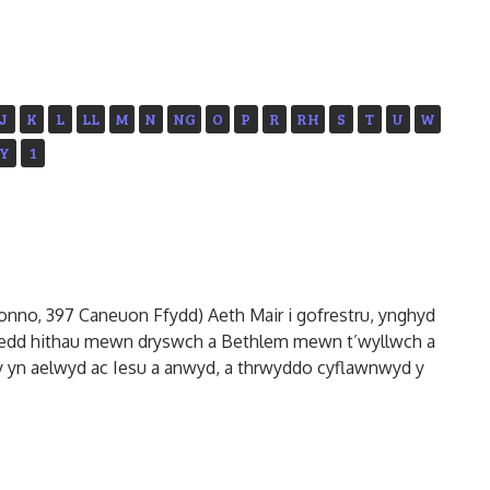
J
K
L
LL
M
N
NG
O
P
R
RH
S
T
U
W
Y
1
honno, 397 Caneuon Ffydd) Aeth Mair i gofrestru, ynghyd
 roedd hithau mewn dryswch a Bethlem mewn t’wyllwch a
y yn aelwyd ac Iesu a anwyd, a thrwyddo cyflawnwyd y