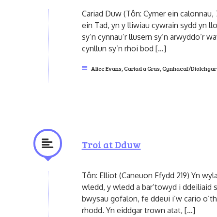
Cariad Duw (Tôn: Cymer ein calonnau, 7
ein Tad, yn y lliwiau cywrain sydd yn ll
sy’n cynnau’r llusern sy’n arwyddo’r wa
cynllun sy’n rhoi bod […]
Alice Evans
,
Cariad a Gras
,
Cynhaeaf/Diolchga
Troi at Dduw
Tôn: Elliot (Caneuon Ffydd 219) Yn wyla
wledd, y wledd a bar’towyd i ddeiliaid
bwysau gofalon, fe ddeui i’w cario o’th
rhodd. Yn eiddgar trown atat, […]