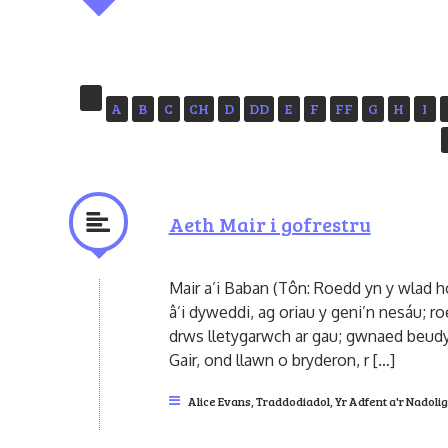
A
B
C
CH
D
DD
E
F
FF
G
H
I
Aeth Mair i gofrestru
Mair a’i Baban (Tôn: Roedd yn y wlad 
â’i dyweddi, ag oriau y geni’n nesáu;
drws lletygarwch ar gau; gwnaed beud
Gair, ond llawn o bryderon, r […]
Alice Evans
,
Traddodiadol
,
Yr Adfent a'r Nadolig